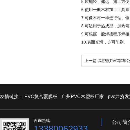
5.质地轻，储运、施工方便
6.使用一般木材加工工具即
7.可像木材一样进行钻、锯
8.可适用于热成型，加热弯
9.可根据一般焊接程序焊接
10.表面光滑，亦可印刷.
上一篇:高密度PVC客车
友情链接：
PVC复合覆膜板
广州PVC木塑板厂家
pvc共挤
咨询热线:
公司简
13380062933